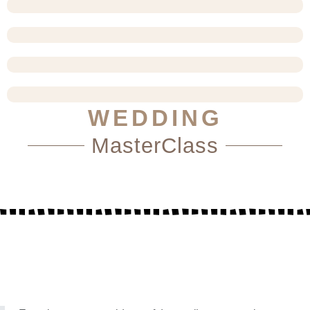
HARMONY HARMONY CONFERENRE V3.0 ORGANIZATA DE 
HARMONY HARMONY CONFERENRE V4.0 ORGANIZATA DE 
FRAME CONCEPT FILM SCHOOL V2
FRAME CONCEPT FILM SCHOOL V3
WEDDING
MasterClass