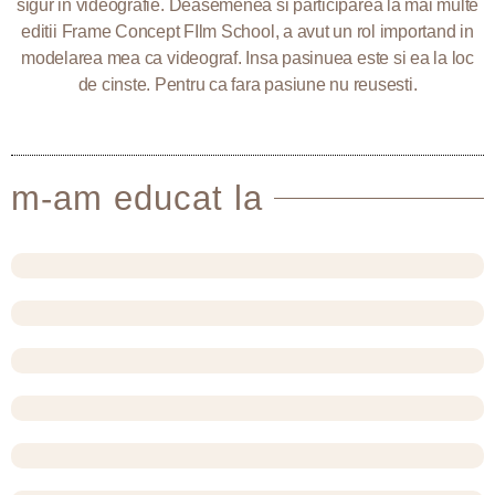
sigur in videografie. Deasemenea si participarea la mai multe
editii Frame Concept FIlm School, a avut un rol importand in
modelarea mea ca videograf. Insa pasinuea este si ea la loc
de cinste. Pentru ca fara pasiune nu reusesti.
m-am educat la
HARMONY WORKSHOP V1.0 ORGANIZAT DE EDUARD CARP
HARMONY WORKSHOP V2.0 ORGANIZAT DE EDUARD CARP 
HARMONY WORKSHOP "VREAU FILM" V3.0 ORGANIZAT DE
HARMONY WORKSHOP "VREAU FILM" V4.0 ORGANIZAT DE
HARMONY WORKSHOP "VREAU FILM" V5.0 ORGANIZAT DE